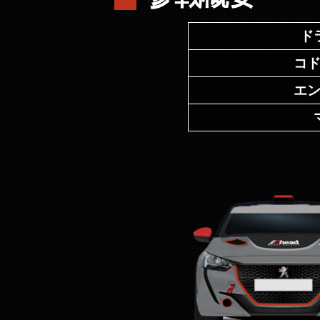
ド
コ
エ