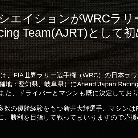
ソシエイションがWRCラリ
 Racing Team(AJRT)
は、FIA世界ラリー選手権（WRC）の日本ラ
地：愛知県、岐阜県）にAhead Japan Racin
また、ドライバーとマシンも既に決定してお
数の優勝経験をもつ新井大輝選手、マシンはP
に、勝利を目指して戦ってまいりますので応援