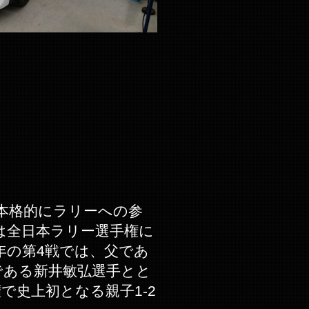
ら本格的にラリーへの参
には全日本ラリー選手権に
5年の第4戦では、父であ
である新井敏弘選手とと
で史上初となる親子1-2