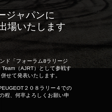
ージャパンに
として初出場いたします
ウンド「フォーラム8ラリージ
g Team（AJRT）として参戦す
り併せて発表いたします。
EUGEOT２０８ラリー４での
の程、何卒よろしくお願い申