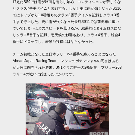
迎えたSS9では雨が路面を濡らし始め、コンディションが苦しくな
りクラス7番手タイムと苦戦する。しかし更に雨が強くなったSS10
ではトップから1.0秒落ちのクラス3番手タイムを記録しクラス3番
手まで浮上した。更に雨が強くなった最終SS11では前走車に追い
ついてしまうほどのスピードを見せるが、結果的にタイムロスにな
りクラス5番手を記録。悪天候の影響もあり、クラス4番手、総合4
番手にドロップし、表彰台獲得にはならなかった。
チーム初戦となった全日本ラリーを4番手で終えることになった
Ahead Japan Racing Team。マシンのポテンシャルの高さはある
が天候に翻弄された週末。JN1クラス唯一の2輪駆動、プジョー208
ラリー4の戦いは始まったばかりです。