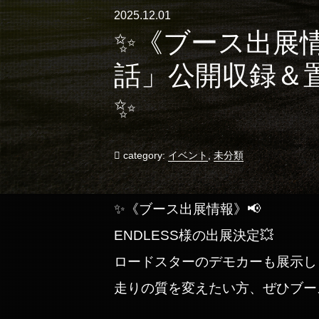
2025.12.01
✨️《ブース出展情
話」公開収録＆置
✨
category:
イベント
,
未分類
✨️《ブース出展情報》📢
ENDLESS様の出展決定💥
ロードスターのデモカーも展示しま
走りの質を変えたい方、ぜひブー