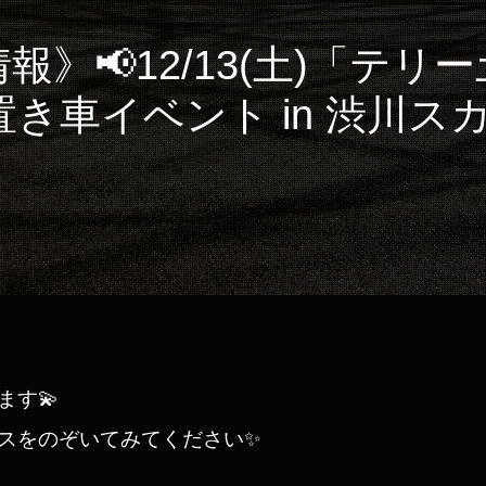
報》📢12/13(土)「テ
き車イベント in 渋川ス
す💫
スをのぞいてみてください✨