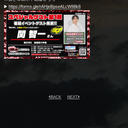
▶️
https://forms.gle/rAHjeBpseALcW88k8
BACK
NEXT