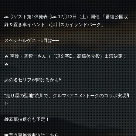
🚗💨ゲスト第1弾発表💨🚗 12月13日（土）開催 「番組公開収
録＆置き車イベント in 渋川スカイランドパーク」
スペシャルゲスト1目は──
🔥 声優・関智一さん（『頭文字D』高橋啓介役）出演決定！
🔥
あの名セリフが聞けるかも⁉️
“走り屋の聖地”渋川で、クルマ×アニメ×トークのコラボ実現🎙
✨
🎁豪華抽選会も予定！
🎟置き車展示申込はこちら