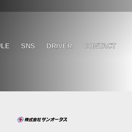
ULE
SNS
DRIVER
CONTACT
ト