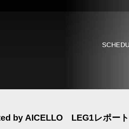
SCHED
ted by AICELLO LEG1レポー