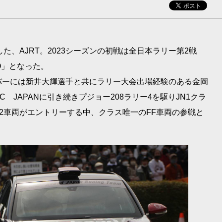
たした、AJRT。2023シーズンの初戦は全日本ラリー第2戦
ELLO」となった。
バーには新井大輝選手と共にラリー大会出場経験のある金岡
 JAPANに引き続きプジョー208ラリー4を駆りJN1クラ
ly2車両がエントリーする中、クラス唯一のFF車両の参戦と