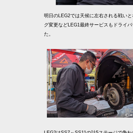
明日のLEG2では天候に左右される戦い
グ変更などLEG1最終サービスもドライ
た。
LEG2はSS7～SS11の計5ステージで争