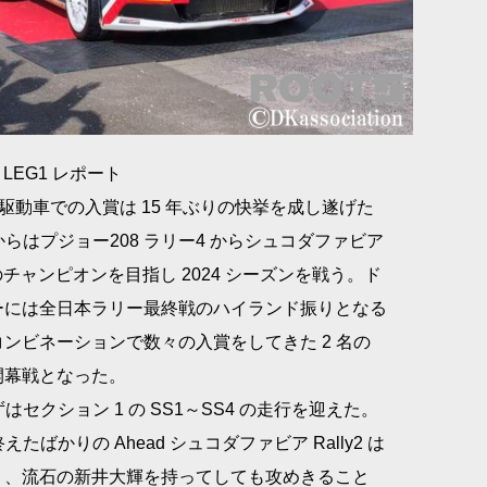
LLO LEG1 レポート
輪駆動車での入賞は 15 年ぶりの快挙を成し遂げた
シーズンからはプジョー208 ラリー4 からシュコダファビア
のチャンピオンを目指し 2024 シーズンを戦う。ド
ーには全日本ラリー最終戦のハイランド振りとなる
ンビネーションで数々の入賞をしてきた 2 名の
開幕戦となった。
はセクション 1 の SS1～SS4 の走行を迎えた。
ばかりの Ahead シュコダファビア Rally2 は
り、流石の新井大輝を持ってしても攻めきること